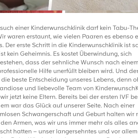
such einer Kinderwunschklinik darf kein Tabu-T
Wir waren erstaunt, wie vielen Paaren es ebenso 
s. Der erste Schritt in die Kinderwunschklinik ist 
ist kein Geheimnis. Es kostet Überwindung, sich
estehen, dass der sehnliche Wunsch nach eine
rofessionelle Hilfe unerfüllt bleiben wird. Und d
 die beste Entscheidung unseres Lebens, denn 
andiose und liebevolle Team von KinderwunschK
ir jetzt keine Eltern. Bereits bei der ersten IVF b
hem war das Glück auf unserer Seite. Nach einer
mlosen Schwangerschaft und Geburt halten wir 
 den Armen, was wir uns immer mehr als alles a
cht hatten – unser langersehntes und vor allem