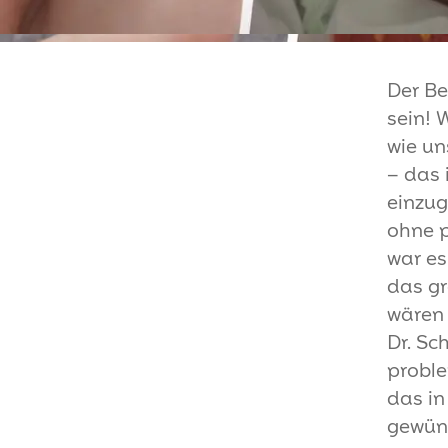
Der Be
sein! 
wie un
– das 
einzug
ohne p
war es
das gr
wären w
Dr. Sc
proble
das in
gewüns