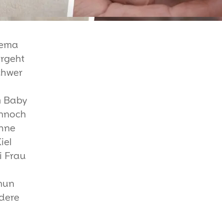
hema
ergeht
schwer
m Baby
ennoch
ohne
iel
ei Frau
nun
ndere